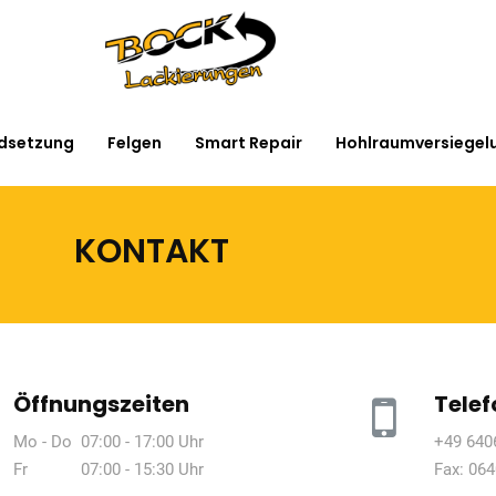
ndsetzung
Felgen
Smart Repair
Hohlraumversiegel
KONTAKT
Öffnungszeiten
Telef
Mo - Do 07:00 - 17:00 Uhr
+49 640
Fr 07:00 - 15:30 Uhr
Fax: 064