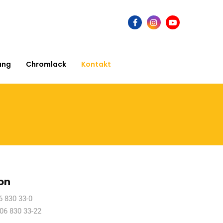
ung
Chromlack
Kontakt
on
6 830 33-0
06 830 33-22