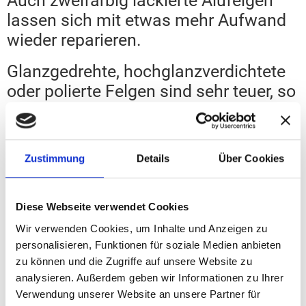
Auch zweifarbig lackierte Alufelgen
lassen sich mit etwas mehr Aufwand
wieder reparieren.
Glanzgedrehte, hochglanzverdichtete
oder polierte Felgen sind sehr teuer, so
dass sich hier die Reparatur schon aus
lohnt. Vor allem, da die Felge danach
in neuem Glanz erstrahlt.
Zustimmung
Details
Über Cookies
Bremsstaubablagerungen,
Diese Webseite verwendet Cookies
Wir verwenden Cookies, um Inhalte und Anzeigen zu
Salzschäden etc.
personalisieren, Funktionen für soziale Medien anbieten
zu können und die Zugriffe auf unsere Website zu
Mit einer Versiegelung kann man
analysieren. Außerdem geben wir Informationen zu Ihrer
Bremsstaubablagerungen vorbeugen
Verwendung unserer Website an unsere Partner für