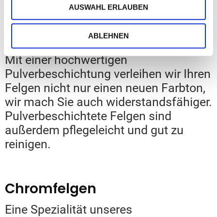
Felgen lackieren
AUSWAHL ERLAUBEN
Sie möchten Ihrer Felge eine neue
ABLEHNEN
Optik spendieren?
Mit einer hochwertigen
Pulverbeschichtung verleihen wir Ihren
Felgen nicht nur einen neuen Farbton,
wir mach Sie auch widerstandsfähiger.
Pulverbeschichtete Felgen sind
außerdem pflegeleicht und gut zu
reinigen.
Chromfelgen
Eine Spezialität unseres